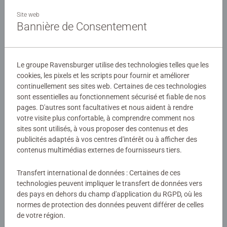
Description
Site web
Bannière de Consentement
Pour dessiner une infinité de mandalas !
Détails
Le groupe Ravensburger utilise des technologies telles que les
cookies, les pixels et les scripts pour fournir et améliorer
Numéro d'article:
12028015
continuellement ses sites web. Certaines de ces technologies
EAN:
4005555280156
sont essentielles au fonctionnement sécurisé et fiable de nos
pages. D'autres sont facultatives et nous aident à rendre
votre visite plus confortable, à comprendre comment nos
Avertissements et informations du fabricant
sites sont utilisés, à vous proposer des contenus et des
publicités adaptés à vos centres d'intérêt ou à afficher des
Produits similaires
contenus multimédias externes de fournisseurs tiers.
Transfert international de données : Certaines de ces
technologies peuvent impliquer le transfert de données vers
des pays en dehors du champ d'application du RGPD, où les
Aucune évaluation n'a encore été
normes de protection des données peuvent différer de celles
soumise
de votre région.