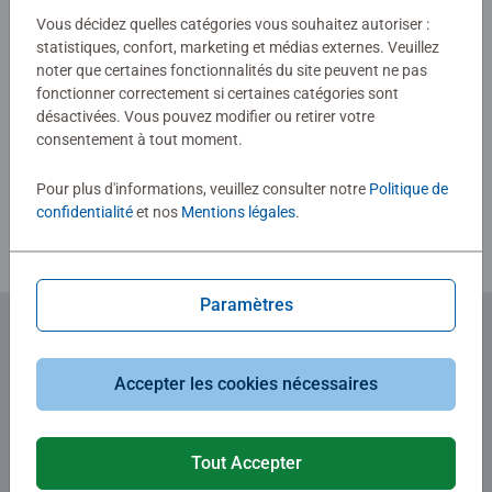
Vous décidez quelles catégories vous souhaitez autoriser :
0/0
statistiques, confort, marketing et médias externes. Veuillez
noter que certaines fonctionnalités du site peuvent ne pas
fonctionner correctement si certaines catégories sont
désactivées. Vous pouvez modifier ou retirer votre
Rédiger une évaluation
consentement à tout moment.
Consignes d'évaluation
Pour plus d'informations, veuillez consulter notre
Politique de
confidentialité
et nos
Mentions légales
.
Paramètres
Abonnez-vous à notre newsletter
Accepter les cookies nécessaires
et recevez un bon d'achat de 5€.
Tout Accepter