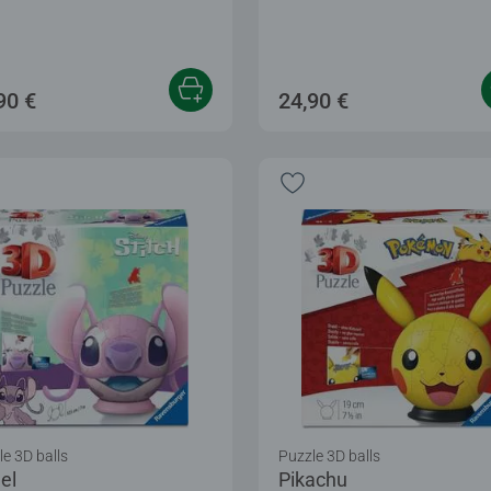
90 €
24,90 €
e 3D balls
Puzzle 3D balls
el
Pikachu