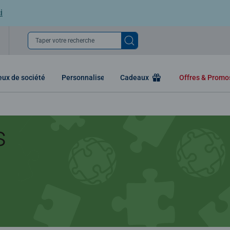
i
Taper votre recherche
eux de société
Personnaliser
Cadeaux
Offres & Prom
s