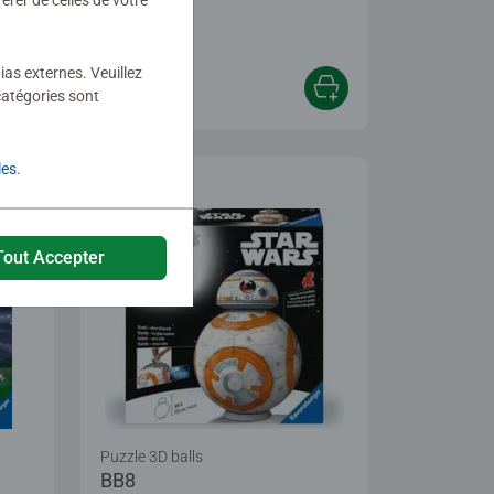
rer de celles de votre
 5 stars.
ias externes. Veuillez
59,90 €
catégories sont
les
.
Tout Accepter
Puzzle 3D balls
BB8