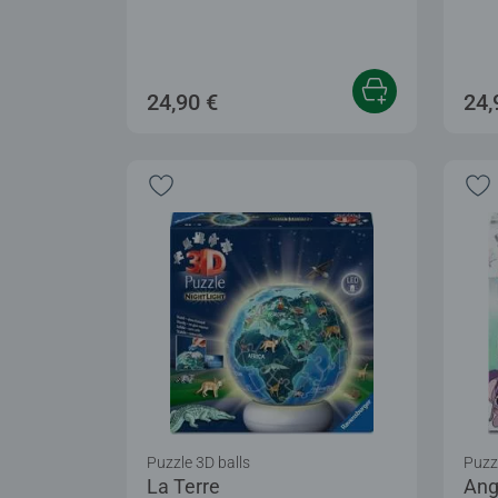
24,90 €
24,
Puzzle 3D balls
Puzzl
La Terre
Ang