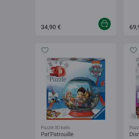
34,90 €
69,
Puzzle 3D balls
Puzzl
Pat'Patrouille
Dis