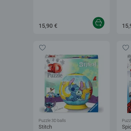
15,90 €
15,
Puzzle 3D balls
Puzzl
Stitch
Spi