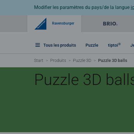
Modifier les paramètres du pays/de la langue
ic
Ravensburger
®
Tous les produits
Puzzle
tiptoi
J
Start
Produits
Puzzle 3D
Puzzle 3D balls
Puzzle 3D ball