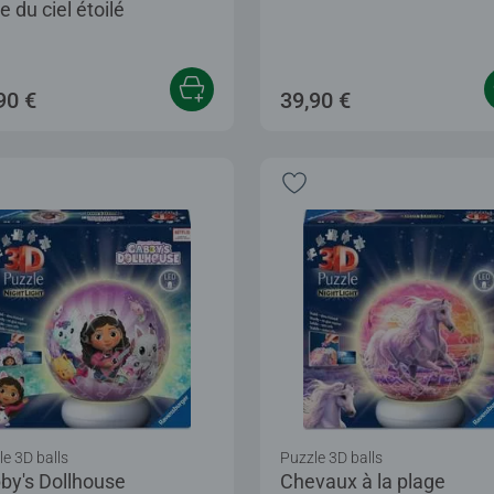
e du ciel étoilé
90 €
39,90 €
e 3D balls
Puzzle 3D balls
by's Dollhouse
Chevaux à la plage