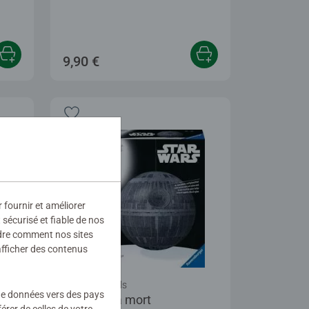
9,90 €
r fournir et améliorer
sécurisé et fiable de nos
ndre comment nos sites
afficher des contenus
Puzzle 3D balls
 de données vers des pays
Etoile de la mort