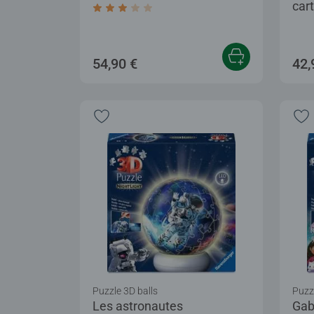
cart
Average rating 3,0 out of 5 stars.
54,90 €
42,
Puzzle 3D balls
Puzzl
Les astronautes
Gab