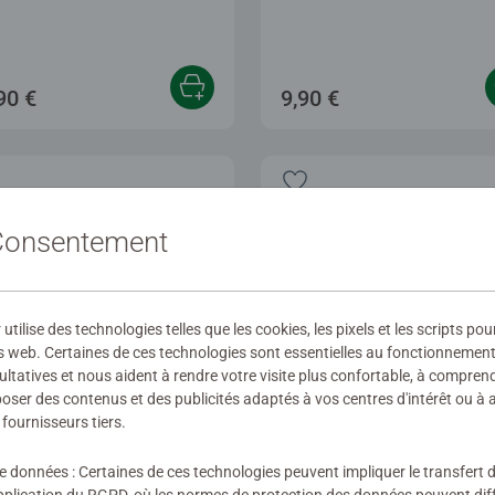
90 €
9,90 €
 Consentement
ilise des technologies telles que les cookies, les pixels et les scripts pou
s web. Certaines de ces technologies sont essentielles au fonctionnement 
ultatives et nous aident à rendre votre visite plus confortable, à compre
oposer des contenus et des publicités adaptés à vos centres d'intérêt ou à 
fournisseurs tiers.
e 3D balls
Puzzle 3D balls
de données : Certaines de ces technologies peuvent impliquer le transfert
émon - Master Ball
Système solaire