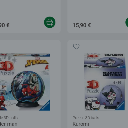
90 €
15,90 €
e 3D balls
Puzzle 3D balls
der-man
Kuromi