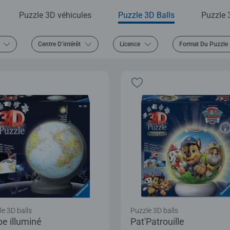
Puzzle 3D véhicules
Puzzle 3D Balls
Puzzle 
Centre D’intérêt
Licence
Format Du Puzzle
e 3D balls
Puzzle 3D balls
be illuminé
Pat'Patrouille