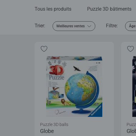
Tous les produits
Puzzle 3D bâtiments
Trier:
Filtre:
Meilleures ventes
Âge
Puzzle 3D balls
Puzzl
Globe
Glo