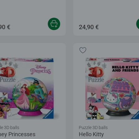
90 €
24,90 €
e 3D balls
Puzzle 3D balls
ney Princesses
Hello Kitty