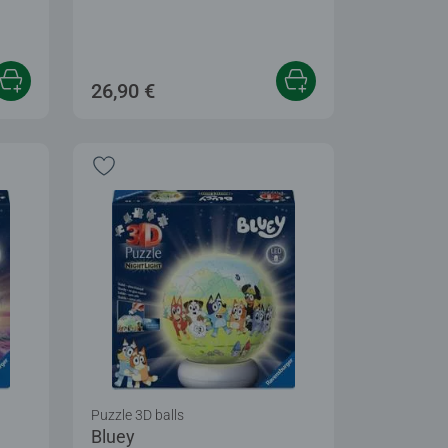
26,90 €
Puzzle 3D balls
Bluey