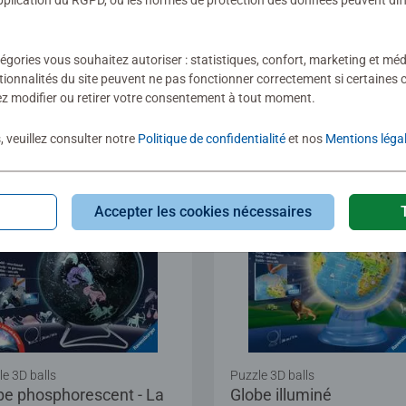
lication du RGPD, où les normes de protection des données peuvent diffé
Average rating 5,0 out of
égories vous souhaitez autoriser : statistiques, confort, marketing et méd
0 €
64,90 €
tionnalités du site peuvent ne pas fonctionner correctement si certaines 
z modifier ou retirer votre consentement à tout moment.
, veuillez consulter notre
Politique de confidentialité
et nos
Mentions léga
Accepter les cookies nécessaires
e 3D balls
Puzzle 3D balls
be phosphorescent - La
Globe illuminé