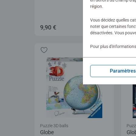
en dehors du champ d'app
région.
Vous décidez quelles cat
9,90 €
9,9
noter que certaines fonc
désactivées. Vous pouve
Pour plus d'informations
Paramètres
Puzzle 3D balls
Puzzl
Globe
Glo