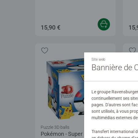
15,90 €
15,
Site web
Bannière de
Le groupe Ravensburger ut
continuellement ses site
pages. D'autres sont fac
sont utilisés, à vous pr
multimédias externes de 
Puzzle 3D balls
Puzzl
Transfert international 
Pokémon - Super Ball
Pok