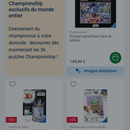
Championship
exclusifs du monde
entier
Directement du
Puzzle adulte
championnat à votre
Voyage galactique dans le
temps
domicile : découvrez dès
maintenant les 36
puzzles Championship !
149,99 €
Images similaires
-10%
-10%
Puzzle 3D déco
Peinture par numéros adulte