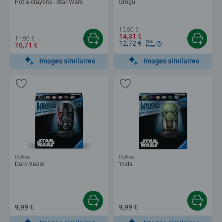
Pot à crayons - Star Wars
Grogu
15,90 €
14,31 €
11,90 €
12,72 €
Club
10,71 €
Price
Images similaires
Images similaires
Hylkies
Hylkies
Dark Vador
Yoda
9,99 €
9,99 €