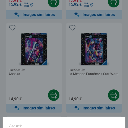
17,91 €
17,91 €
15,92 €
15,92 €
Club
Club
Price
Price
Images similaires
Images similaires
Puzzle adulte
Puzzle adulte
Ahsoka
La Menace Fantôme / Star Wars
14,90 €
14,90 €
Images similaires
Images similaires
Site web