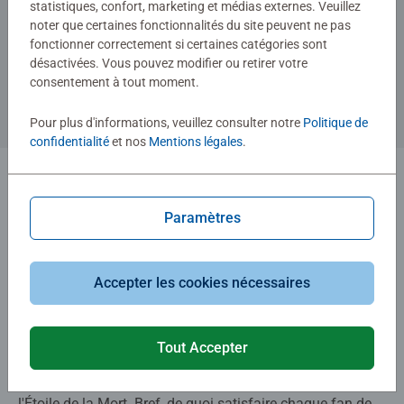
Hylkies
statistiques, confort, marketing et médias externes. Veuillez
C-3PO
noter que certaines fonctionnalités du site peuvent ne pas
fonctionner correctement si certaines catégories sont
désactivées. Vous pouvez modifier ou retirer votre
consentement à tout moment.
9,99 €
Images similaires
Pour plus d'informations, veuillez consulter notre
Politique de
confidentialité
et nos
Mentions légales
.
1
Paramètres
L'univers Star Wars est immense. Nos puzzles et jeux de
Accepter les cookies nécessaires
société le sont tout autant.
Vous y trouverez des puzzles pour les plus jeunes, des
Tout Accepter
grands formats avec vos personnages préférés, des
figurines Hylkie à assembler et des puzzles 3D comme
l'Étoile de la Mort. Bref, de quoi satisfaire chaque fan de