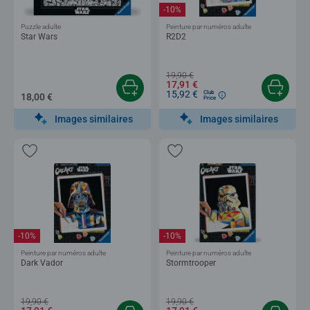
-10%
Puzzle adulte
Peinture par numéros adulte
Star Wars
R2D2
19,90 €
17,91 €
15,92 €
Club
18,00 €
Price
Images similaires
Images similaires
-10%
-10%
Peinture par numéros adulte
Peinture par numéros adulte
Dark Vador
Stormtrooper
19,90 €
19,90 €