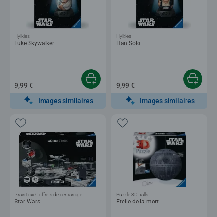
Hylkies
Hylkies
Luke Skywalker
Han Solo
9,99 €
9,99 €
Images similaires
Images similaires
GraviTrax Coffrets de démarrage
Puzzle 3D balls
Star Wars
Etoile de la mort