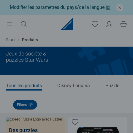
Modifier les paramètres du pays/de la langue
ici
Start
Produits
Jeux de société &
puzzles Star Wars
Tous les produits
Disney Lorcana
Puzzle
Filtres
Des puzzles